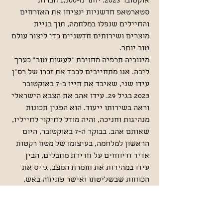
אוקטובר 2023. יותר מ-1,500 חברות
סטארטאפ חדשניות ינציחו את האזרחים
והחיילים שנפלו במלחמה, תוך בניית
מוצרים ושירותים חדשניים כדי ליצור עולם
טוב יותר.
מינוביה תרפיה מחויבת "לעשות טוב" כערך
ליבה. אנו מתחייבים לכבד את זכרו של רס"ן
עידו שני, שאיבד את חייו ב-7 באוקטובר
2023 בגיל 29. עידו אהב את הצבא הישראלי
וראה בשירותו ייעוד. הוא הפגין תכונות
מנהיגות וחניכה, והיה מודל לחיקוי לחייליו,
שאותם אהב. בבוקר ה-7 באוקטובר, היום
הראשון למלחמה, בעיצומו של מטח רקטות
אדיר ודיווחים על חדירת מחבלים, הבין
עידו במהירות את חומרת המצב, גייס את
הכוחות שבשליטתו ואישר פתיחה באש.
מעשיו הצילו חיים רבים.
לכבודו, הניסוי הקליני הראשון של מינוביה
בבני אדם בתסמונת מיאלודיספלסטית