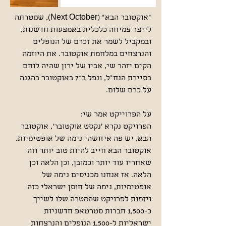
"אוקטובר הבא" (Next October), שמטרתה
לייצר צמיחה כלכלית באמצעות חדשנות,
ובמקביל לשמר את זכרם של הנופלים
והנרצחים במלחמת אוקטובר. את היוזמה
הקים יזהר שי, אביו של ירון שהיה לוחם
בסיירת הנח"ל, ונפל ב־7 באוקטובר בהגנה
על כרם שלום.
על הפרוייקט אמר שי:
הפרויקט נקרא 'נקסט אוקטובר', אוקטובר
הבא, יש פה איזושהי נימה של אופטימיות.
אוקטובר הבא חייב להיות טוב יותר וזה
שאחריו עוד יותר וכמובן, וכן הלאה וכן
הלאה. אז אנחנו מכניסים נימה של
אופטימיות, נימה של חוסן ישראלי כזה
ויזמות לפרויקט שהמטרה שלו לשייך
כ-1,500 חברות סטרטאפ חדשניות
ישראליות ל-1,500 הנופלים והנרצחות